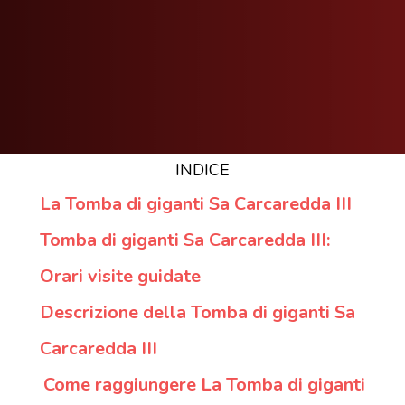
INDICE
La Tomba di giganti Sa Carcaredda III
Tomba di giganti Sa Carcaredda III:
Orari visite guidate
Descrizione della Tomba di giganti Sa
Carcaredda III
Come raggiungere La Tomba di giganti