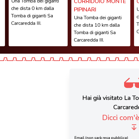
Una Tomba dei giganti
CORRIDOIO MONTE
che dista 0 km dalla
PIPINARI
U
Tomba di giganti Sa
c
Una Tomba dei giganti
Carcaredda III.
T
che dista 10 km dalla
C
Tomba di giganti Sa
Carcaredda III.
Hai già visitato La T
Carcaredd
Dicci com'
Email (non sarà resa pubblica)