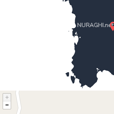
NURAGHI.net
+
−