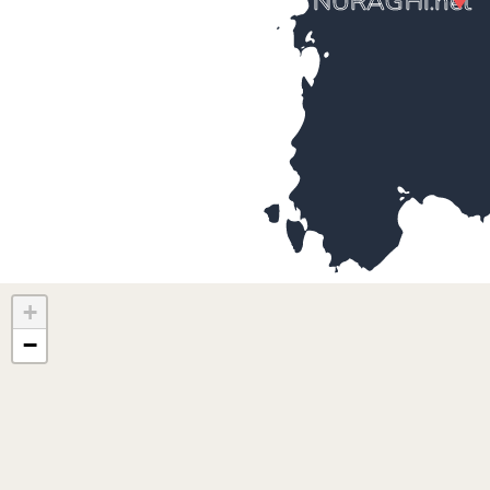
NURAGHI.net
+
−