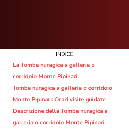
INDICE
La Tomba nuragica a galleria o
corridoio Monte Pipinari
Tomba nuragica a galleria o corridoio
Monte Pipinari: Orari visite guidate
Descrizione della Tomba nuragica a
galleria o corridoio Monte Pipinari