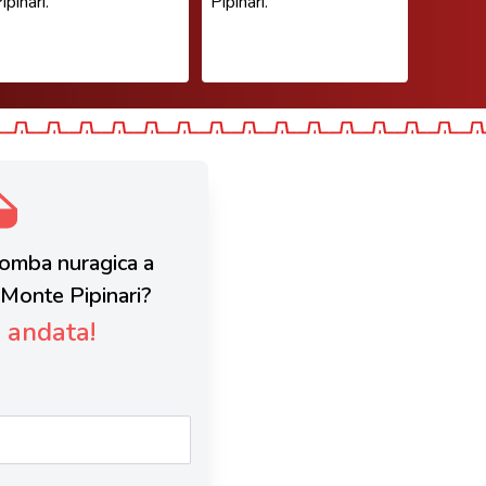
ipinari.
Pipinari.
 Tomba nuragica a
o Monte Pipinari?
è andata!