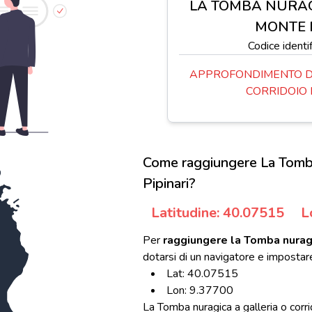
LA TOMBA NURAG
MONTE 
Codice ident
APPROFONDIMENTO D
CORRIDOIO 
Come raggiungere La Tomba 
Pipinari?
Latitudine: 40.07515
L
Per
raggiungere la Tomba nuragi
dotarsi di un navigatore e impostar
Lat: 40.07515
Lon: 9.37700
La Tomba nuragica a galleria o corr