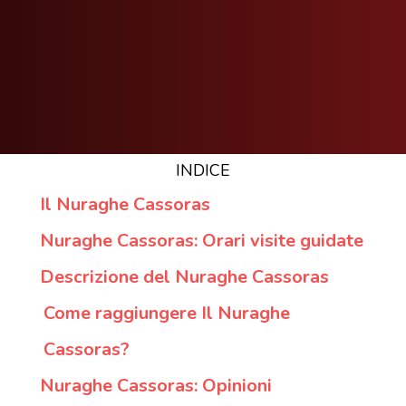
INDICE
Il Nuraghe Cassoras
Nuraghe Cassoras: Orari visite guidate
Descrizione del Nuraghe Cassoras
Come raggiungere Il Nuraghe
Cassoras?
Nuraghe Cassoras: Opinioni