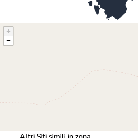
+
−
Altri Siti simili in zona