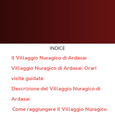
INDICE
Il Villaggio Nuragico di Ardasai
Villaggio Nuragico di Ardasai: Orari
visite guidate
Descrizione del Villaggio Nuragico di
Ardasai
Come raggiungere Il Villaggio Nuragico