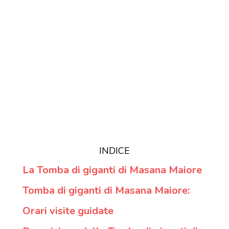
INDICE
La Tomba di giganti di Masana Maiore
Tomba di giganti di Masana Maiore:
Orari visite guidate