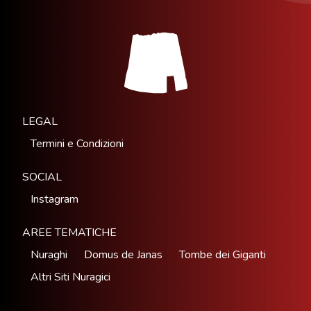
LEGAL
Termini e Condizioni
SOCIAL
Instagram
AREE TEMATICHE
Nuraghi
Domus de Janas
Tombe dei Giganti
Altri Siti Nuragici