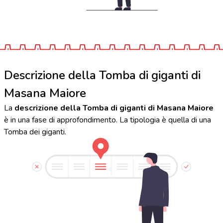
Descrizione della Tomba di giganti di
Masana Maiore
La
descrizione della Tomba di giganti di Masana Maiore
è in una fase di approfondimento. La tipologia è quella di una
Tomba dei giganti.