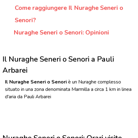
Come raggiungere Il Nuraghe Seneri o
Senori?
Nuraghe Seneri o Senori: Opinioni
Il Nuraghe Seneri o Senori a Pauli
Arbarei
Il Nuraghe Seneri o Senori
è un Nuraghe complesso
situato in una zona denominata Marmilla a circa 1 km in linea
d'aria da Pauli Arbarei
Nuraghe Seneri o Senori: Orari visite