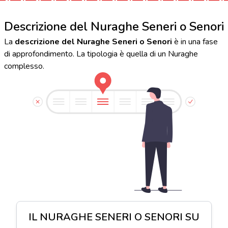
Descrizione del Nuraghe Seneri o Senori
La
descrizione del Nuraghe Seneri o Senori
è in una fase
di approfondimento. La tipologia è quella di un Nuraghe
complesso.
IL NURAGHE SENERI O SENORI SU