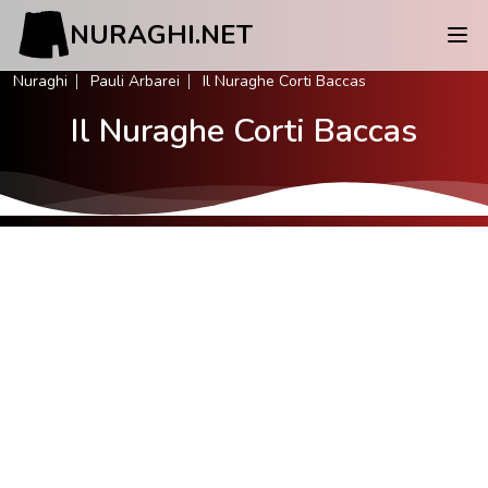
NURAGHI.NET
Nuraghi
Pauli Arbarei
Il Nuraghe Corti Baccas
Il Nuraghe Corti Baccas