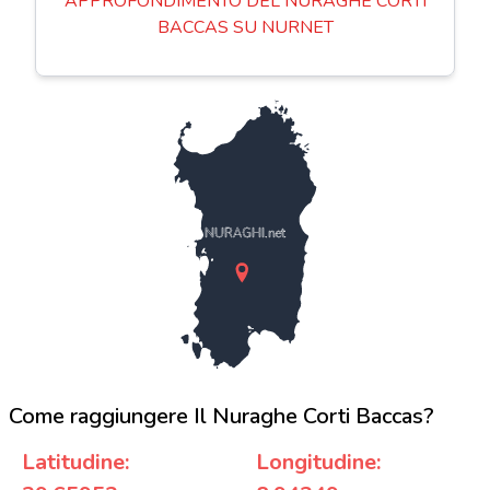
APPROFONDIMENTO DEL NURAGHE CORTI
BACCAS SU NURNET
NURAGHI.net
Come raggiungere Il Nuraghe Corti Baccas?
Latitudine:
Longitudine: