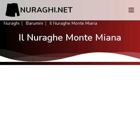
NURAGHI.NET
Nuraghi
Barumini
Il Nuraghe Monte Miana
Il Nuraghe Monte Miana