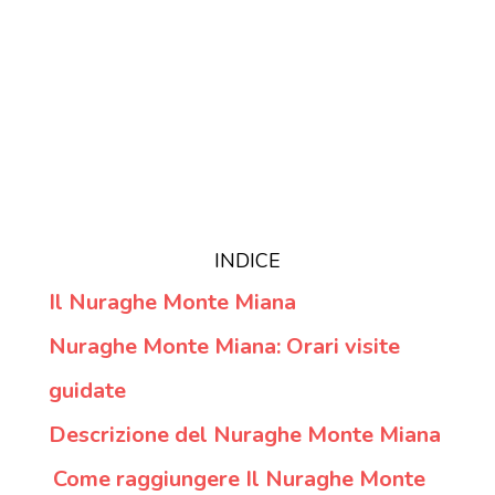
INDICE
Il Nuraghe Monte Miana
Nuraghe Monte Miana: Orari visite
guidate
Descrizione del Nuraghe Monte Miana
Come raggiungere Il Nuraghe Monte