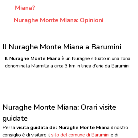
Miana?
Nuraghe Monte Miana: Opinioni
Il Nuraghe Monte Miana a Barumini
Il Nuraghe Monte Miana
è un Nuraghe situato in una zona
denominata Marmilla a circa 3 km in linea d'aria da Barumini
Nuraghe Monte Miana: Orari visite
guidate
Per la
visita guidata del Nuraghe Monte Miana
il nostro
consiglio è di visitare il
sito del comune di Barumini
e di