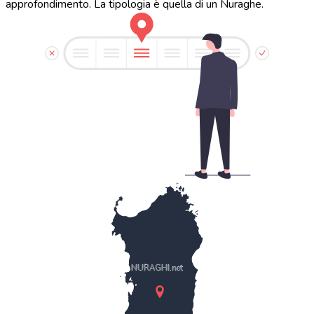
approfondimento. La tipologia è quella di un Nuraghe.
NURAGHI.net