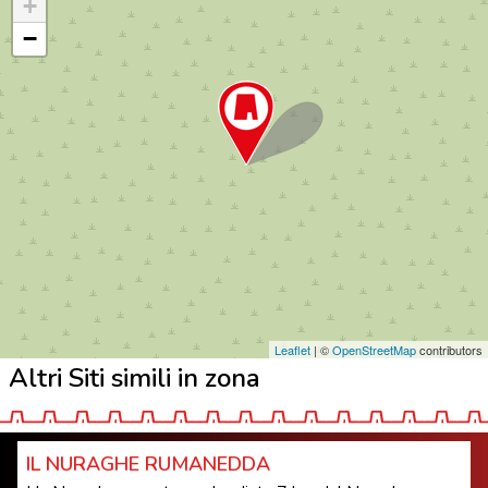
+
−
Leaflet
| ©
OpenStreetMap
contributors
Altri Siti simili in zona
IL NURAGHE RUMANEDDA