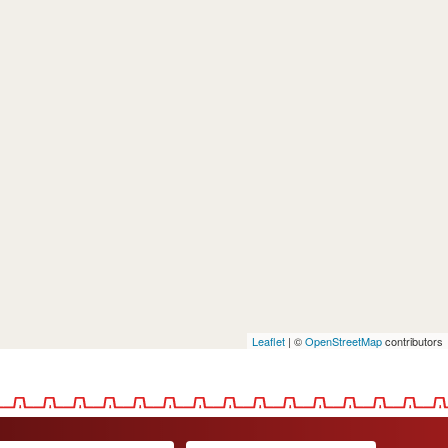
Leaflet
| ©
OpenStreetMap
contributors