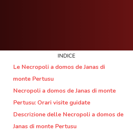
INDICE
Le Necropoli a domos de Janas di
monte Pertusu
Necropoli a domos de Janas di monte
Pertusu: Orari visite guidate
Descrizione delle Necropoli a domos de
Janas di monte Pertusu