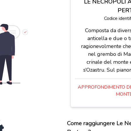
LE NECROPOLI 
PER
Codice ident
Composta da divers
anticella e due o t
ragionevolmente che 
nel grembo di Madr
crinale del monte e
s’Ozastru. Sul piano
APPROFONDIMENTO DE
MONTE
Come raggiungere Le Ne