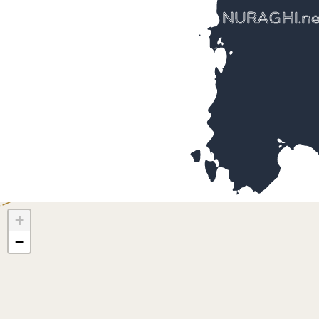
NURAGHI.ne
+
−