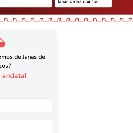
Janas de Sambinzos.
Domos de Janas de
zos?
è andata!