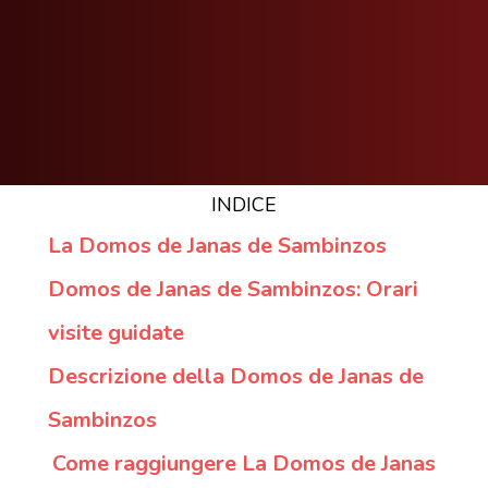
INDICE
La Domos de Janas de Sambinzos
Domos de Janas de Sambinzos: Orari
visite guidate
Descrizione della Domos de Janas de
Sambinzos
Come raggiungere La Domos de Janas