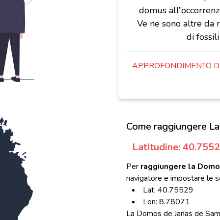
domus all”occorrenza
Ve ne sono altre da ri
di fossil
APPROFONDIMENTO DE
Come raggiungere La
Latitudine: 40.755
Per
raggiungere la Domo
navigatore e impostare le s
Lat: 40.75529
Lon: 8.78071
La Domos de Janas de Sambi