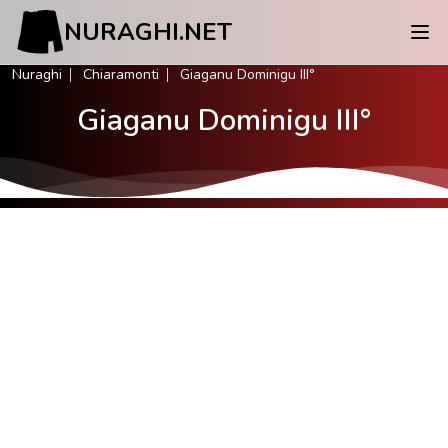
NURAGHI.NET
Nuraghi
Chiaramonti
Giaganu Dominigu III°
Giaganu Dominigu III°