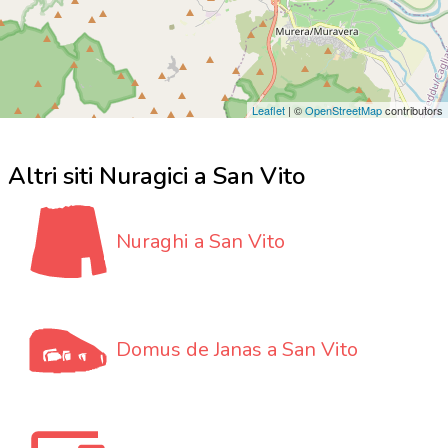
Leaflet
| ©
OpenStreetMap
contributors
Altri siti Nuragici a San Vito
Nuraghi a San Vito
Domus de Janas a San Vito