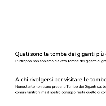
Quali sono le tombe dei giganti più
Purtroppo non abbiamo rilevato tombe dei giganti di gr
A chi rivolgersi per visitare le tomb
Nonostante non siano presenti Tombe dei Giganti sul terr
comuni limitrofi, ma il nostro consiglio resta quello di con