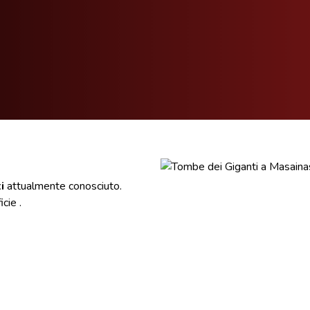
i
attualmente conosciuto.
cie .