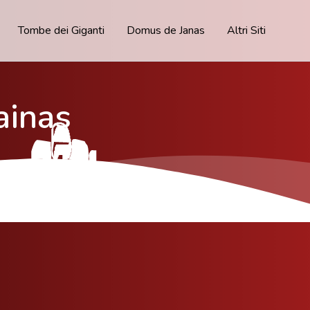
Tombe dei Giganti
Domus de Janas
Altri Siti
ainas