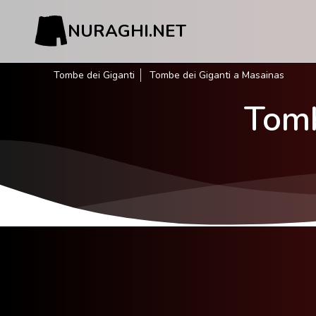
NURAGHI.NET
Tombe dei Giganti
Tombe dei Giganti a Masainas
Tomb