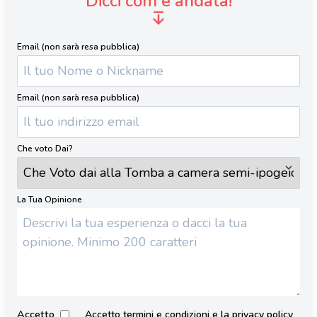
Dicci com'è andata!
Email (non sarà resa pubblica)
Email (non sarà resa pubblica)
Che voto Dai?
La Tua Opinione
Accetto
Accetto termini e condizioni e la privacy policy