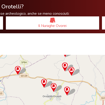
 Orotelli?
esse archeologico, anche se meno conosciuti:
Il Nuraghe Ovorei