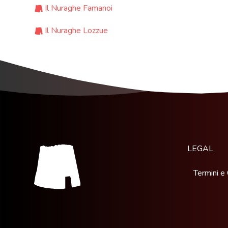
Il Nuraghe Famanoi
Il Nuraghe Lozzue
LEGAL
Termini e 