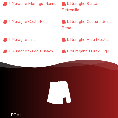
Il Nuraghe Montigu Mannu
Il Nuraghe Santa
Petronilla
Il Nuraghe Costa Pisu
Il Nuraghe Cuccuru de sa
Rena
Il Nuraghe Tiria
Il Nuraghe Pala Mestia
Il Nuraghe Su de Busachi
Il Nuragahe Nuraxi Figu
LEGAL