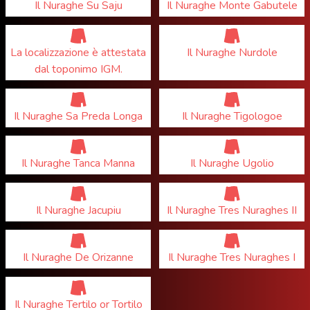
Il Nuraghe Su Saju
Il Nuraghe Monte Gabutele
La localizzazione è attestata
Il Nuraghe Nurdole
dal toponimo IGM.
Il Nuraghe Sa Preda Longa
Il Nuraghe Tigologoe
Il Nuraghe Tanca Manna
Il Nuraghe Ugolio
Il Nuraghe Jacupiu
Il Nuraghe Tres Nuraghes II
Il Nuraghe De Orizanne
Il Nuraghe Tres Nuraghes I
Il Nuraghe Tertilo or Tortilo