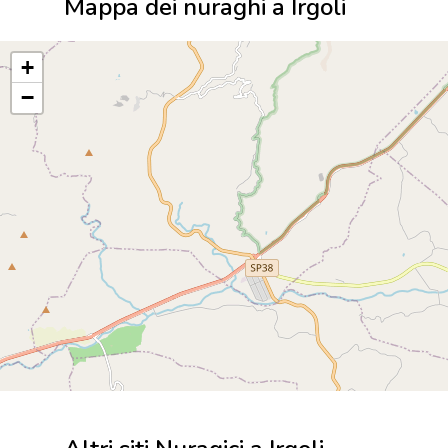
Mappa dei nuraghi a Irgoli
+
−