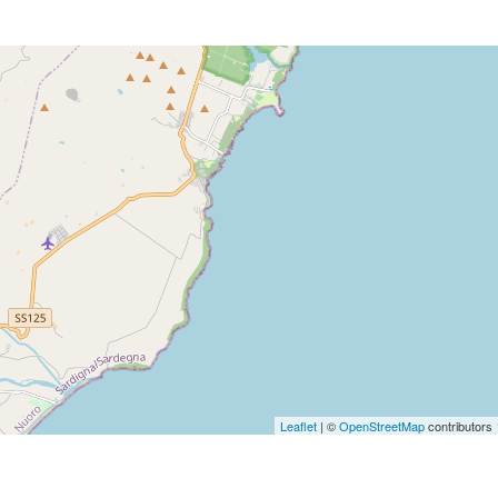
Leaflet
| ©
OpenStreetMap
contributors