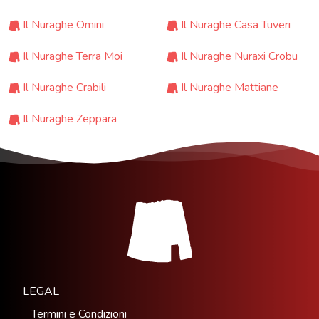
Il Nuraghe Omini
Il Nuraghe Casa Tuveri
Il Nuraghe Terra Moi
Il Nuraghe Nuraxi Crobu
Il Nuraghe Crabili
Il Nuraghe Mattiane
Il Nuraghe Zeppara
LEGAL
Termini e Condizioni