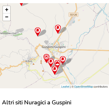
+
−
Leaflet
| ©
OpenStreetMap
contributors
Altri siti Nuragici a Guspini