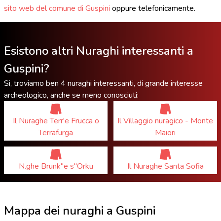
sito web del comune di Guspini
oppure telefonicamente.
Esistono altri Nuraghi interessanti a
Guspini?
Si, troviamo ben 4 nuraghi interessanti, di grande interesse
archeologico, anche se meno conosciuti:
Il Nuraghe Terr'e Frucca o
Il Villaggio nuragico - Monte
Terrafurga
Maiori
N.ghe Brunk''e s''Orku
Il Nuraghe Santa Sofia
Mappa dei nuraghi a Guspini