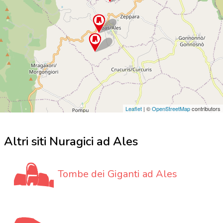
Leaflet
| ©
OpenStreetMap
contributors
Altri siti Nuragici ad Ales
Tombe dei Giganti ad Ales