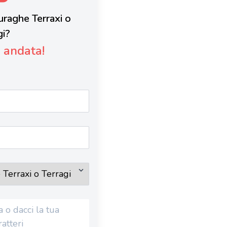
Nuraghe Terraxi o
gi?
è andata!