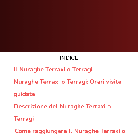
INDICE
Il Nuraghe Terraxi o Terragi
Nuraghe Terraxi o Terragi: Orari visite
guidate
Descrizione del Nuraghe Terraxi o
Terragi
Come raggiungere Il Nuraghe Terraxi o