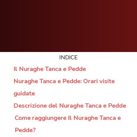
INDICE
Il Nuraghe Tanca e Pedde
Nuraghe Tanca e Pedde: Orari visite
guidate
Descrizione del Nuraghe Tanca e Pedde
Come raggiungere Il Nuraghe Tanca e
Pedde?