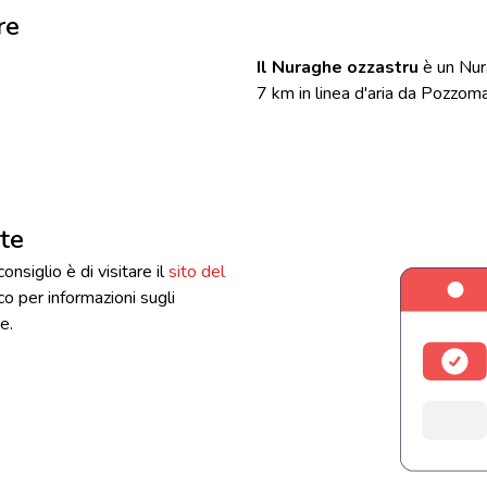
re
Il Nuraghe ozzastru
è un Nur
7 km in linea d'aria da Pozzom
ate
consiglio è di visitare il
sito del
ico per informazioni sugli
e.