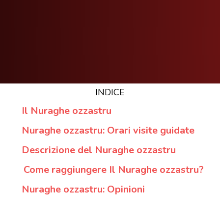
INDICE
Il Nuraghe ozzastru
Nuraghe ozzastru: Orari visite guidate
Descrizione del Nuraghe ozzastru
Come raggiungere Il Nuraghe ozzastru?
Nuraghe ozzastru: Opinioni