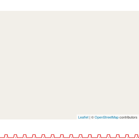
Leaflet
| ©
OpenStreetMap
contributors