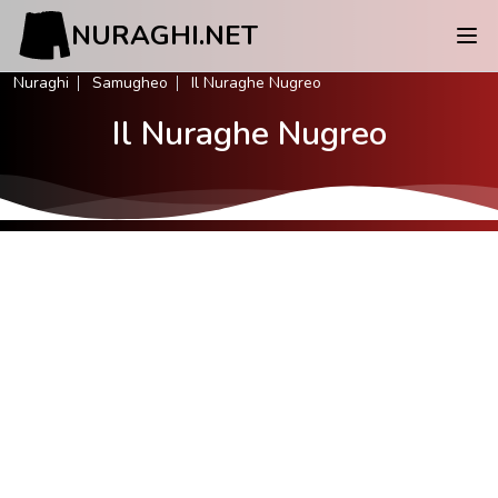
NURAGHI.NET
Nuraghi
Samugheo
Il Nuraghe Nugreo
Il Nuraghe Nugreo