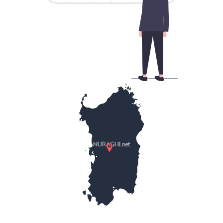
NURAGHI.net