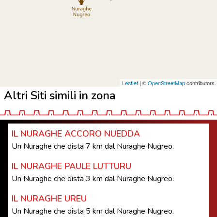
Leaflet
| ©
OpenStreetMap
contributors
Altri Siti simili in zona
IL NURAGHE ACCORO NUEDDA
Un Nuraghe che dista 7 km dal Nuraghe Nugreo.
IL NURAGHE PAULE LUTTURU
Un Nuraghe che dista 3 km dal Nuraghe Nugreo.
IL NURAGHE UREU
Un Nuraghe che dista 5 km dal Nuraghe Nugreo.