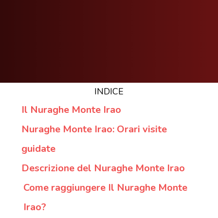
INDICE
Il Nuraghe Monte Irao
Nuraghe Monte Irao: Orari visite
guidate
Descrizione del Nuraghe Monte Irao
Come raggiungere Il Nuraghe Monte
Irao?