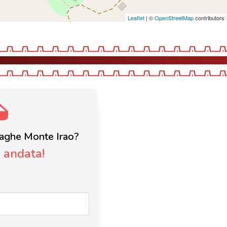
Leaflet
| ©
OpenStreetMap
contributors
uraghe Monte Irao?
è andata!