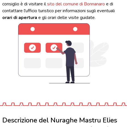
consiglio è di visitare il
sito del comune di Bonnanaro
e di
contattare l'ufficio turistico per informazioni sugli eventuali
orari di apertura
e gli orari delle visite guidate.
Descrizione del Nuraghe Mastru Elies