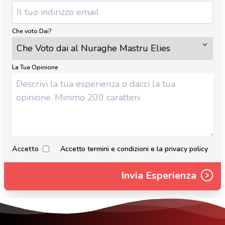
Che voto Dai?
La Tua Opinione
Accetto
Accetto termini e condizioni e la privacy policy
Invia Esperienza