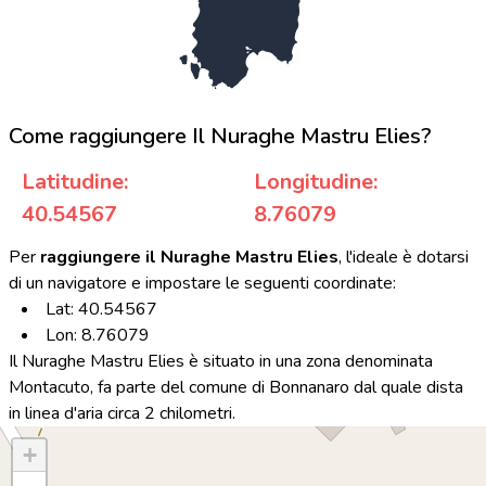
Come raggiungere Il Nuraghe Mastru Elies?
Latitudine:
Longitudine:
40.54567
8.76079
Per
raggiungere il Nuraghe Mastru Elies
, l'ideale è dotarsi
di un navigatore e impostare le seguenti coordinate:
Lat: 40.54567
Lon: 8.76079
Il Nuraghe Mastru Elies è situato in una zona denominata
Montacuto, fa parte del comune di Bonnanaro dal quale dista
in linea d'aria circa 2 chilometri.
+