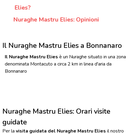
Elies?
Nuraghe Mastru Elies: Opinioni
Il Nuraghe Mastru Elies a Bonnanaro
Il Nuraghe Mastru Elies
è un Nuraghe situato in una zona
denominata Montacuto a circa 2 km in linea d'aria da
Bonnanaro
Nuraghe Mastru Elies: Orari visite
guidate
Per la
visita guidata del Nuraghe Mastru Elies
il nostro