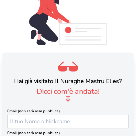
Hai già visitato Il Nuraghe Mastru Elies?
Dicci com'è andata!
Email (non sarà resa pubblica)
Email (non sarà resa pubblica)