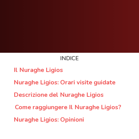
INDICE
Il Nuraghe Ligios
Nuraghe Ligios: Orari visite guidate
Descrizione del Nuraghe Ligios
Come raggiungere Il Nuraghe Ligios?
Nuraghe Ligios: Opinioni