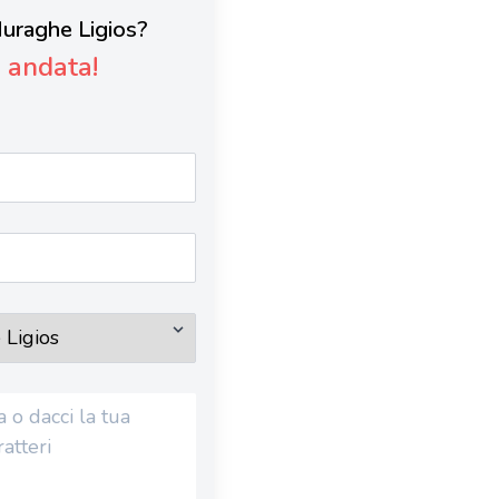
 Nuraghe Ligios?
è andata!