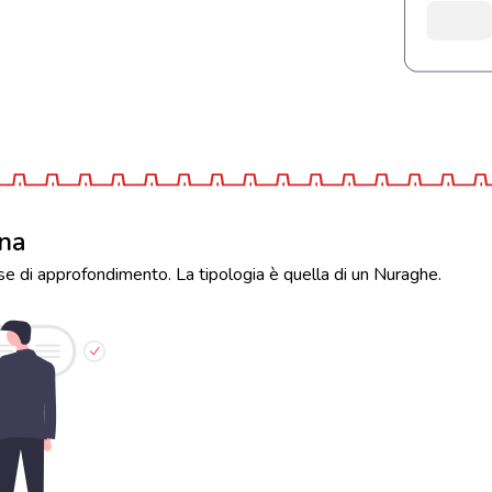
ina
se di approfondimento. La tipologia è quella di un Nuraghe.