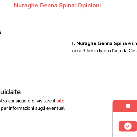
Nuraghe Genna Spina: Opinioni
s
Il Nuraghe Genna Spina
è un
circa 3 km in linea d'aria da Ca
guidate
tro consiglio è di visitare il
sito
o per informazioni sugli eventuali