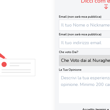
Dicci com'
Email (non sarà resa pubblica)
Email (non sarà resa pubblica)
Che voto Dai?
La Tua Opinione
Accetto termini e 