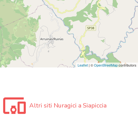
Leaflet
| ©
OpenStreetMap
contributors
Altri siti Nuragici a Siapiccia