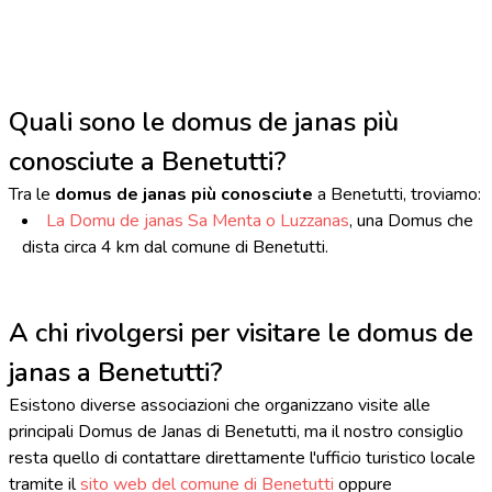
Quali sono le domus de janas più
conosciute a Benetutti?
Tra le
domus de janas più conosciute
a Benetutti, troviamo:
La Domu de janas Sa Menta o Luzzanas
, una Domus che
dista circa 4 km dal comune di Benetutti.
A chi rivolgersi per visitare le domus de
janas a Benetutti?
Esistono diverse associazioni che organizzano visite alle
principali Domus de Janas di Benetutti, ma il nostro consiglio
resta quello di contattare direttamente l'ufficio turistico locale
tramite il
sito web del comune di Benetutti
oppure