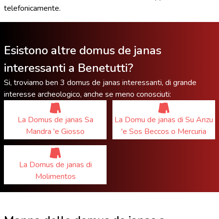
telefonicamente.
Esistono altre domus de janas
interessanti a Benetutti?
Si, troviamo ben 3 domus de janas interessanti, di grande
interesse archeologico, anche se meno conosciuti:
La Domus de janas Sa
La Domu de janas di Su Anzu
Mandra 'e Giosso
'e Sos Beccos o Mercuria
La Domus de janas di
Molimentos