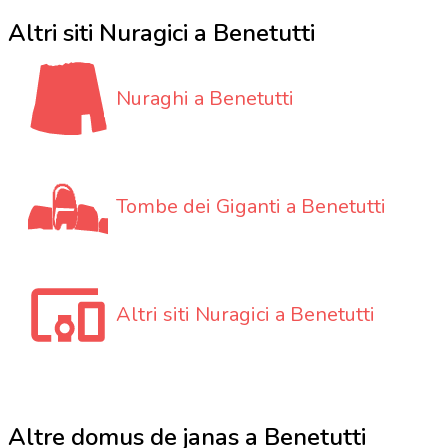
Altri siti Nuragici a Benetutti
Nuraghi a Benetutti
Tombe dei Giganti a Benetutti
Altri siti Nuragici a Benetutti
Altre domus de janas a Benetutti