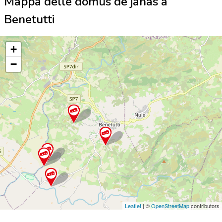
Mappa delle domus de janas a
Benetutti
+
−
Leaflet
| ©
OpenStreetMap
contributors