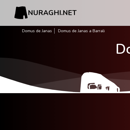
NURAGHI.NET
Domus de Janas
Domus de Janas a Barrali
Do