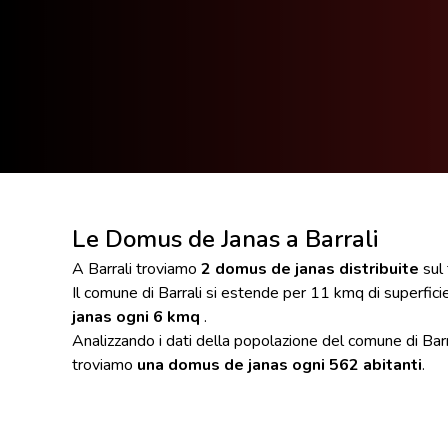
Le Domus de Janas a Barrali
A Barrali troviamo
2 domus de janas distribuite
sul 
Il comune di Barrali si estende per 11 kmq di superfic
janas ogni 6 kmq
.
Analizzando i dati della popolazione del comune di Barra
troviamo
una domus de janas ogni 562 abitanti
.