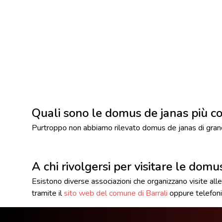
Quali sono le domus de janas più co
Purtroppo non abbiamo rilevato domus de janas di grande
A chi rivolgersi per visitare le domu
Esistono diverse associazioni che organizzano visite alle 
tramite il
sito web del comune di Barrali
oppure telefon