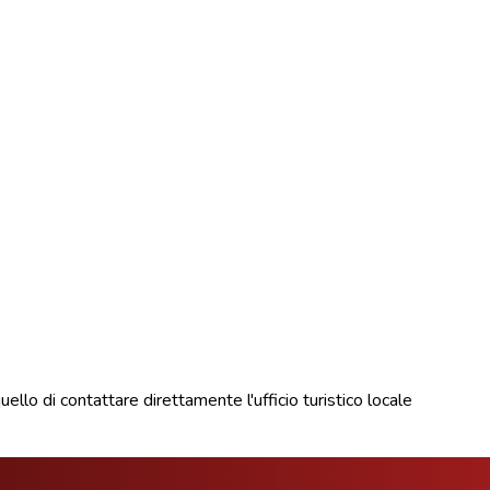
ello di contattare direttamente l'ufficio turistico locale