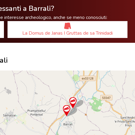
ssanti a Barrali?
de interesse archeologico, anche se meno conosciuti:
La Domus de Janas I Gruttas de sa Trinidadi
ali