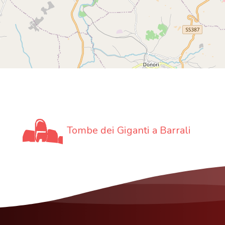
Tombe dei Giganti a Barrali