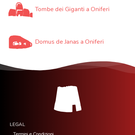
Tombe dei Giganti a Oniferi
Domus de Janas a Oniferi
LEGAL
Termini e Condizioni