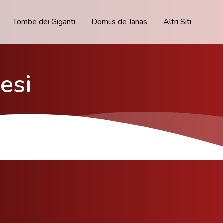
Tombe dei Giganti
Domus de Janas
Altri Siti
desi