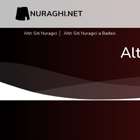
NURAGHI.NET
Altri Siti Nuragici
Altri Siti Nuragici a Badesi
Alt