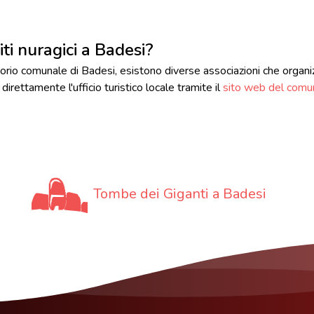
siti nuragici a Badesi?
torio comunale di Badesi, esistono diverse associazioni che organizzan
 direttamente l'ufficio turistico locale tramite il
sito web del comu
Tombe dei Giganti a Badesi