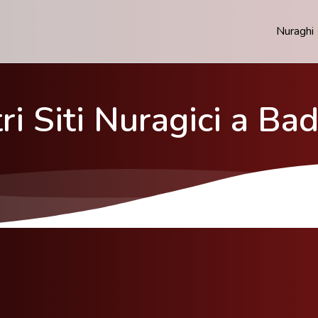
Nuraghi
ri Siti Nuragici a Ba