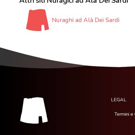
Altri siti Nuragici ad Alà Dei Sardi
Nuraghi ad Alà Dei Sardi
LEGAL
Termini e 