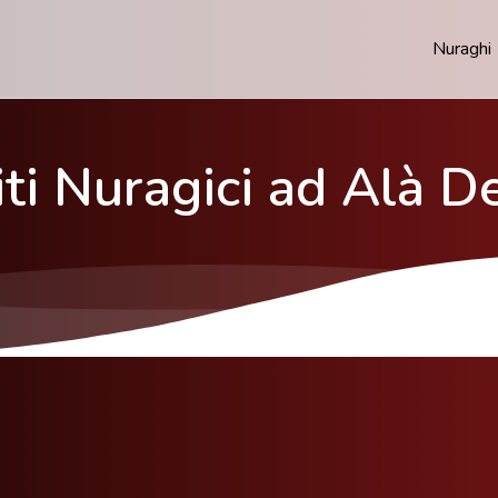
Nuraghi
iti Nuragici ad Alà D