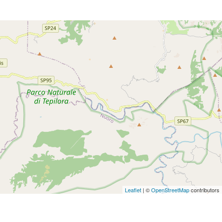
Leaflet
| ©
OpenStreetMap
contributors